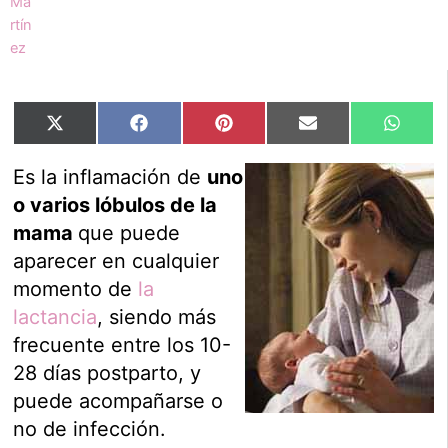
Compartir
Compartir
Compartir
Compartir
Compar
X
Facebook
Pinterest
Email
Whats
en
en
en
en
en
(Twitter)
Es la inflamación de
uno
o varios lóbulos de la
mama
que puede
aparecer en cualquier
momento de
la
lactancia
, siendo más
frecuente entre los 10-
28 días postparto, y
puede acompañarse o
no de infección.