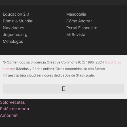
Educación 2.0
Mascotalia
Dominio Mundial
Cómo Ahorrar
Navidad.es
Portal Financiero
Juguetes.org
Mi Revista
Monólogos
© Contenidos bajo licencia Creative Commons (CC) 1995-2024
Color Vivo
Internet
(Medios y Redes online). Otros contenidos se cita fuente.
Infraestructura cloud servidores dedicados de Stackscale.
Solo Recetas
Estás de moda
Amor.net