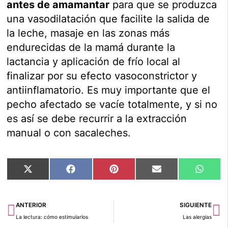
antes de amamantar
para que se produzca
una vasodilatación que facilite la salida de
la leche, masaje en las zonas más
endurecidas de la mamá durante la
lactancia y aplicación de frío local al
finalizar por su efecto vasoconstrictor y
antiinflamatorio. Es muy importante que el
pecho afectado se vacíe totalmente, y si no
es así se debe recurrir a la extracción
manual o con sacaleches.
Compartir
Compartir
Compartir
Compartir
Compar
X
Facebook
Pinterest
Email
Whats
en
en
en
en
en
(Twitter)
Ant
Si
ANTERIOR
SIGUIENTE
La lectura: cómo estimularlos
Las alergias