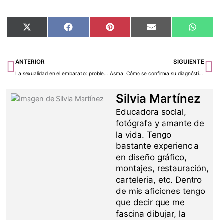
Compartir
Compartir
Compartir
Compartir
Compar
X
Facebook
Pinterest
Email
Whats
en
en
en
en
en
(Twitter)
Ant
Si
ANTERIOR
SIGUIENTE
La sexualidad en el embarazo: problemas frecuentes
Asma: Cómo se confirma su diagnóstico
Silvia Martínez
Educadora social,
fotógrafa y amante de
la vida. Tengo
bastante experiencia
en diseño gráfico,
montajes, restauración,
carteleria, etc. Dentro
de mis aficiones tengo
que decir que me
fascina dibujar, la