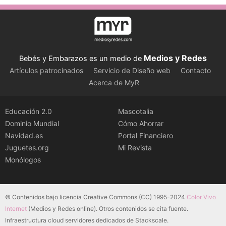
Medios y Redes
Bebés y Embarazos es un medio de
Artículos patrocinados
Servicio de Diseño web
Contacto
Acerca de MyR
Educación 2.0
Mascotalia
Dominio Mundial
Cómo Ahorrar
Navidad.es
Portal Financiero
Juguetes.org
Mi Revista
Monólogos
© Contenidos bajo licencia Creative Commons (CC) 1995-2024
Color Vivo
Internet
(Medios y Redes online). Otros contenidos se cita fuente.
Infraestructura cloud servidores dedicados de Stackscale.