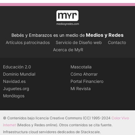
Medios y Redes
Bebés y Embarazos es un medio de
Artículos patrocinados
Servicio de Diseño web
Contacto
Acerca de MyR
Educación 2.0
Mascotalia
Dominio Mundial
Cómo Ahorrar
Navidad.es
Portal Financiero
Juguetes.org
Mi Revista
Monólogos
© Contenidos bajo licencia Creative Commons (CC) 1995-2024
Color Vivo
Internet
(Medios y Redes online). Otros contenidos se cita fuente.
Infraestructura cloud servidores dedicados de Stackscale.