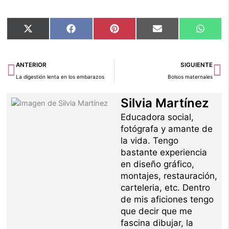
Compartir
Compartir
Compartir
Compartir
Compar
X
Facebook
Pinterest
Email
Whats
en
en
en
en
en
(Twitter)
Ant
Si
ANTERIOR
SIGUIENTE
La digestión lenta en los embarazos
Bolsos maternales
Silvia Martínez
Educadora social,
fotógrafa y amante de
la vida. Tengo
bastante experiencia
en diseño gráfico,
montajes, restauración,
carteleria, etc. Dentro
de mis aficiones tengo
que decir que me
fascina dibujar, la