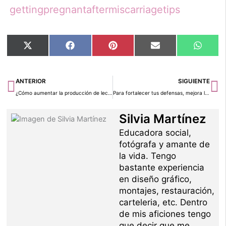
gettingpregnantaftermiscarriagetips
Compartir
Compartir
Compartir
Compartir
Compar
X
Facebook
Pinterest
Email
Whats
en
en
en
en
en
(Twitter)
Ant
Si
ANTERIOR
SIGUIENTE
¿Cómo aumentar la producción de leche?
Para fortalecer tus defensas, mejora la alimentación
Silvia Martínez
Educadora social,
fotógrafa y amante de
la vida. Tengo
bastante experiencia
en diseño gráfico,
montajes, restauración,
carteleria, etc. Dentro
de mis aficiones tengo
que decir que me