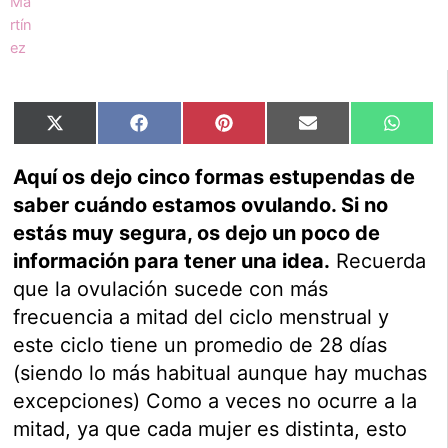
Compartir
Compartir
Compartir
Compartir
Compar
X
Facebook
Pinterest
Email
Whats
en
en
en
en
en
(Twitter)
Aquí os dejo cinco formas estupendas de
saber cuándo estamos ovulando. Si no
estás muy segura, os dejo un poco de
información para tener una idea.
Recuerda
que la ovulación sucede con más
frecuencia a mitad del ciclo menstrual y
este ciclo tiene un promedio de 28 días
(siendo lo más habitual aunque hay muchas
excepciones) Como a veces no ocurre a la
mitad, ya que cada mujer es distinta, esto