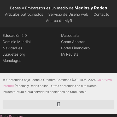
Medios y Redes
Bebés y Embarazos es un medio de
Artículos patrocinados
Servicio de Diseño web
Contacto
Acerca de MyR
Educación 2.0
Mascotalia
Dominio Mundial
Cómo Ahorrar
Navidad.es
Portal Financiero
Juguetes.org
Mi Revista
Monólogos
© Contenidos bajo licencia Creative Commons (CC) 1995-2024
Color Vivo
Internet
(Medios y Redes online). Otros contenidos se cita fuente.
Infraestructura cloud servidores dedicados de Stackscale.
Solo Recetas