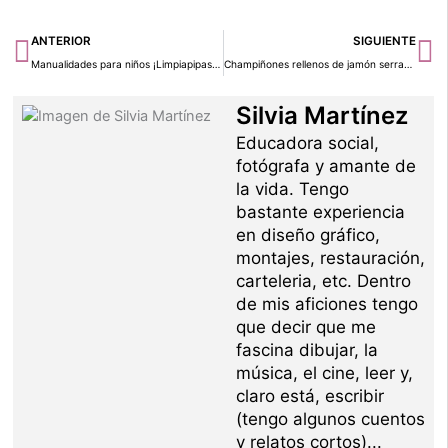
Ant
Si
ANTERIOR
SIGUIENTE
Manualidades para niños ¡Limpiapipas y ojos móviles!
Champiñones rellenos de jamón serrano ¡Receta saludable!
Silvia Martínez
Educadora social,
fotógrafa y amante de
la vida. Tengo
bastante experiencia
en diseño gráfico,
montajes, restauración,
carteleria, etc. Dentro
de mis aficiones tengo
que decir que me
fascina dibujar, la
música, el cine, leer y,
claro está, escribir
(tengo algunos cuentos
y relatos cortos)...