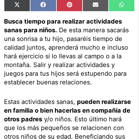
Compartir
Compartir
Compartir
Compartir
Compar
X
Facebook
Pinterest
Email
Whats
en
en
en
en
en
(Twitter)
Busca tiempo para realizar actividades
sanas para niños.
De esta manera sacarás
una sonrisa a tu hijo, pasaréis tiempo de
calidad juntos, aprenderá mucho e incluso
hará ejercicio si lo llevas al campo o a la
montaña. Salir y realizar actividades y
juegos para tus hijos será estupendo para
establecer buenas relaciones.
Estas actividades sanas,
pueden realizarse
en familia o bien hacerlas en compañía de
otros padres
y/o niños. Esto último hará
que los más pequeños se relacionen con
otros niños de su edad. Beneficiando sus