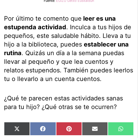
Fuente:
EGIZU Getxo Euskaldun
Por último te comento que
leer es una
estupenda actividad
. Inculca a tus hijos de
pequeños, este saludable hábito. Lleva a tu
hijo a la biblioteca, puedes
establecer una
rutina
. Quizás un día a la semana puedas
llevar al pequeño y que lea cuentos y
relatos estupendos. También puedes leerlos
tu o llevarlo a un cuenta cuentos.
¿Qué te parecen estas actividades sanas
para tu hijo? ¿Qué otras se te ocurren?
Compartir
Compartir
Compartir
Compartir
Compar
X
Facebook
Pinterest
Email
Whats
en
en
en
en
en
(Twitter)