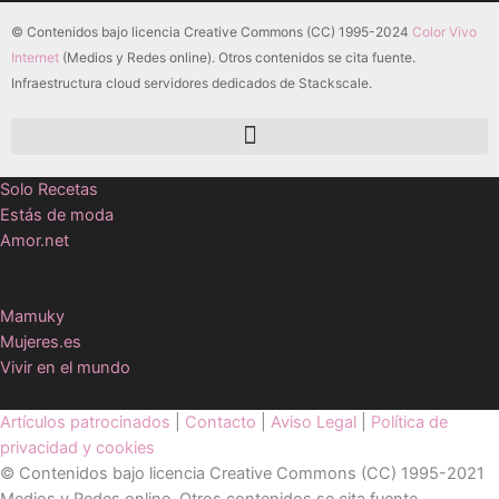
© Contenidos bajo licencia Creative Commons (CC) 1995-2024
Color Vivo
Internet
(Medios y Redes online). Otros contenidos se cita fuente.
Infraestructura cloud servidores dedicados de Stackscale.
Solo Recetas
Estás de moda
Amor.net
Mamuky
Mujeres.es
Vivir en el mundo
Artículos patrocinados
|
Contacto
|
Aviso Legal
|
Política de
privacidad y cookies
© Contenidos bajo licencia Creative Commons (CC) 1995-2021
Medios y Redes online. Otros contenidos se cita fuente.