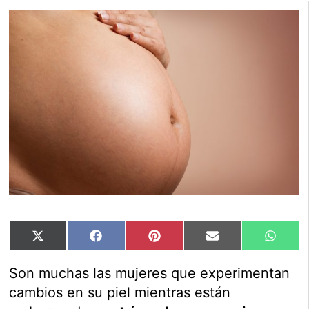
Compartir
Compartir
Compartir
Compartir
Compar
X
Facebook
Pinterest
Email
Whats
en
en
en
en
en
(Twitter)
Son muchas las mujeres que experimentan
cambios en su piel mientras están