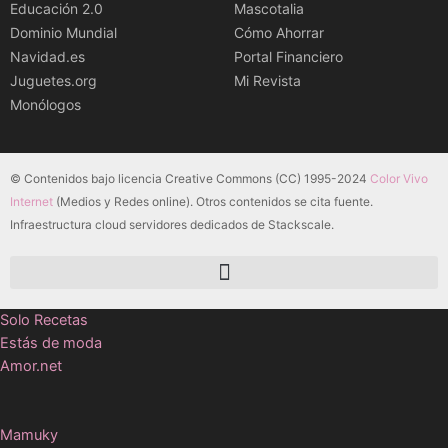
Educación 2.0
Mascotalia
Dominio Mundial
Cómo Ahorrar
Navidad.es
Portal Financiero
Juguetes.org
Mi Revista
Monólogos
© Contenidos bajo licencia Creative Commons (CC) 1995-2024
Color Vivo
Internet
(Medios y Redes online). Otros contenidos se cita fuente.
Infraestructura cloud servidores dedicados de Stackscale.
Solo Recetas
Estás de moda
Amor.net
Mamuky