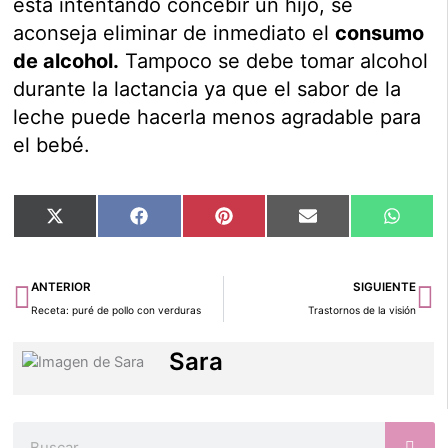
está intentando concebir un hijo, se
aconseja eliminar de inmediato el
consumo
de alcohol.
Tampoco se debe tomar alcohol
durante la lactancia ya que el sabor de la
leche puede hacerla menos agradable para
el bebé.
Compartir
Compartir
Compartir
Compartir
Compar
X
Facebook
Pinterest
Email
Whats
en
en
en
en
en
(Twitter)
Ant
Si
ANTERIOR
SIGUIENTE
Receta: puré de pollo con verduras
Trastornos de la visión
Sara
Buscar