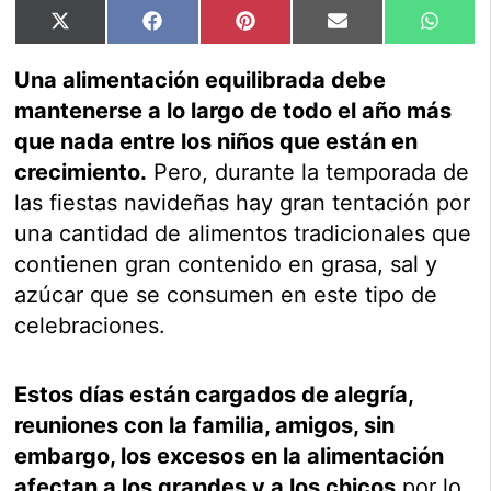
Compartir
Compartir
Compartir
Compartir
Compar
X
Facebook
Pinterest
Email
Whats
en
en
en
en
en
(Twitter)
Una alimentación equilibrada debe
mantenerse a lo largo de todo el año más
que nada entre los niños que están en
crecimiento.
Pero, durante la temporada de
las fiestas navideñas hay gran tentación por
una cantidad de alimentos tradicionales que
contienen gran contenido en grasa, sal y
azúcar que se consumen en este tipo de
celebraciones.
Estos días están cargados de alegría,
reuniones con la familia, amigos, sin
embargo, los excesos en la alimentación
afectan a los grandes y a los chicos
por lo