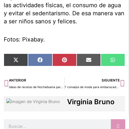
las actividades físicas, el consumo de agua
y evitar el sedentarismo. De esa manera van
a ser niños sanos y felices.
Fotos: Pixabay.
Compartir
Compartir
Compartir
Compartir
Compar
X
Facebook
Pinterest
Email
Whats
en
en
en
en
en
(Twitter)
Ant
Si
ANTERIOR
SIGUIENTE
Ideas de recetas de Nochebuena para niños
7 consejos de moda para embarazadas con estilo
Virginia Bruno
Buscar