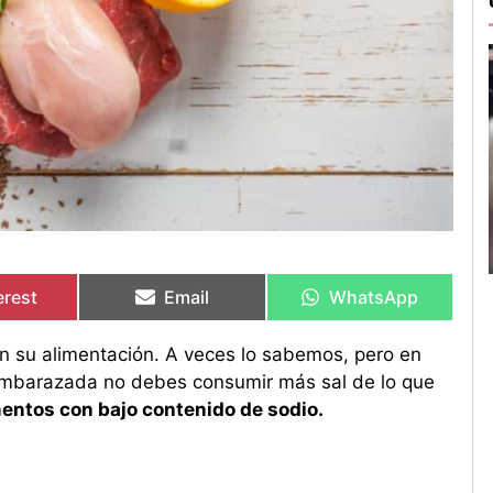
artir
artir
Compartir
Compartir
Compartir
Compartir
en
en
en
en
erest
Email
WhatsApp
 su alimentación. A veces lo sabemos, pero en
embarazada no debes consumir más sal de lo que
mentos con bajo contenido de sodio.