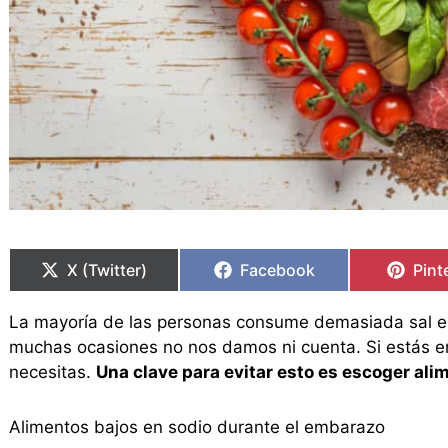
Compartir
Compartir
Compartir
Compartir
Comp
Comp
en
en
en
en
en
en
X (Twitter)
Facebook
Pint
La mayoría de las personas consume demasiada sal en
muchas ocasiones no nos damos ni cuenta. Si estás 
necesitas.
Una clave para evitar esto es escoger ali
Alimentos bajos en sodio durante el embarazo