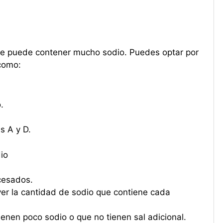
te puede contener mucho sodio. Puedes optar por
como:
.
s A y D.
io
cesados.
 ver la cantidad de sodio que contiene cada
enen poco sodio o que no tienen sal adicional.