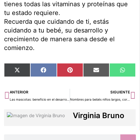
tienes todas las vitaminas y proteínas que
tu estado requiere.
Recuerda que cuidando de ti, estás
cuidando a tu bebé, su desarrollo y
crecimiento de manera sana desde el
comienzo.
Compartir
Compartir
Compartir
Compartir
Compar
X
Facebook
Pinterest
Email
Whats
en
en
en
en
en
(Twitter)
Ant
Si
ANTERIOR
SIGUIENTE
Las mascotas: beneficio en el desarrollo de los niños
Nombres para bebés niños largos, cortos, divertidos y mucho más
Virginia Bruno
Buscar