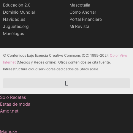
Educación 2.0
Mascotalia
Dominio Mundial
Cómo Ahorrar
Navidad.es
Portal Financiero
Juguetes.org
Mi Revista
Monólogos
© Contenidos bajo licencia Creative Commons (CC) 1995-2024
Color Vivo
Internet
(Medios y Redes online). Otros contenidos se cita fuente.
Infraestructura cloud servidores dedicados de Stackscale.
Solo Recetas
Estás de moda
Amor.net
Mamuky