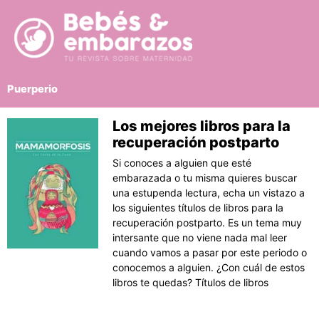
Ir
al
contenido
Puerperio
Los mejores libros para la
Página
Página
Página
Página
Página
recuperación postparto
Si conoces a alguien que esté
embarazada o tu misma quieres buscar
una estupenda lectura, echa un vistazo a
los siguientes títulos de libros para la
recuperación postparto. Es un tema muy
intersante que no viene nada mal leer
cuando vamos a pasar por este periodo o
conocemos a alguien. ¿Con cuál de estos
libros te quedas? Títulos de libros