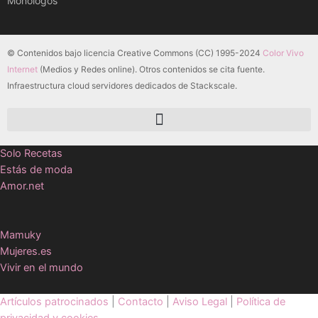
Monólogos
© Contenidos bajo licencia Creative Commons (CC) 1995-2024
Color Vivo
Internet
(Medios y Redes online). Otros contenidos se cita fuente.
Infraestructura cloud servidores dedicados de Stackscale.
Solo Recetas
Estás de moda
Amor.net
Mamuky
Mujeres.es
Vivir en el mundo
Artículos patrocinados
|
Contacto
|
Aviso Legal
|
Política de