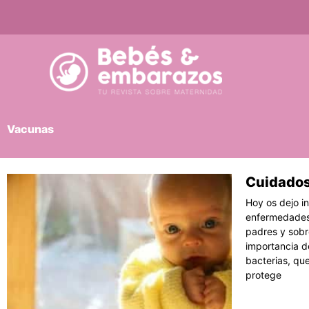
Ir
al
contenido
Vacunas
Cuidados
Pág
Hoy os dejo i
enfermedades 
padres y sobre
importancia de
bacterias, qu
protege