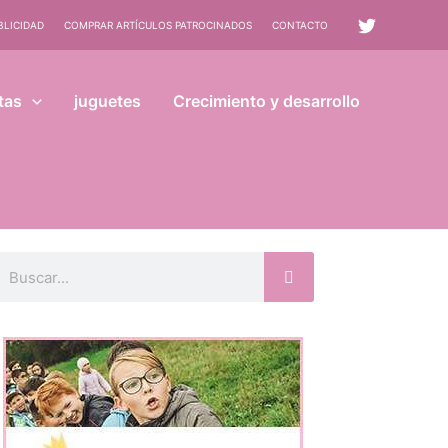
BLICIDAD
COMPRAR ARTÍCULOS PATROCINADOS
CONTACTO
tas
juguetes
Crecimiento y desarrollo
uscar