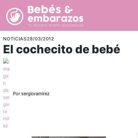
Ir
al
contenido
NOTICIAS
28/03/2012
El cochecito de bebé
Por
sergioramirez