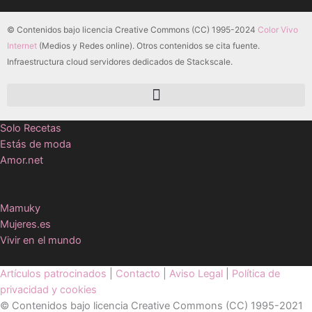
© Contenidos bajo licencia Creative Commons (CC) 1995-2024
Color Vivo
Internet
(Medios y Redes online). Otros contenidos se cita fuente.
Infraestructura cloud servidores dedicados de Stackscale.
Solo Recetas
Estás de moda
Amor.net
Mamuky
Mujeres.es
Vivir en el mundo
Artículos patrocinados
|
Contacto
|
Aviso Legal
|
Política de
privacidad y cookies
© Contenidos bajo licencia Creative Commons (CC) 1995-2021