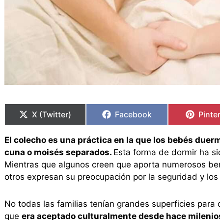
Compartir
Compartir
Compartir
Compartir
Compa
Compa
en
en
en
en
en
en
X (Twitter)
Facebook
Pinte
El colecho es una práctica en la que los bebés duer
cuna o moisés separados.
Esta forma de dormir ha si
Mientras que algunos creen que aporta numerosos bene
otros expresan su preocupación por la seguridad y los
No todas las familias tenían grandes superficies para 
que
era aceptado culturalmente desde hace milenios.