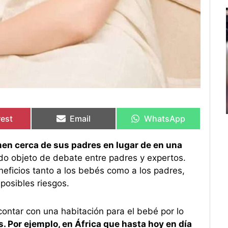
rtir
rtir
Compartir
Compartir
Compartir
Compartir
en
en
en
en
rest
Email
WhatsApp
men cerca de sus padres en lugar de en una
do objeto de debate entre padres y expertos.
ficios tanto a los bebés como a los padres,
 posibles riesgos.
contar con una habitación para el bebé por lo
 Por ejemplo, en África que hasta hoy en día