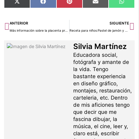
Compartir
Compartir
Compartir
Compartir
Compar
X
Facebook
Pinterest
Email
Whats
en
en
en
en
en
(Twitter)
Ant
Si
ANTERIOR
SIGUIENTE
Más información sobre la placenta previa
Receta para niños:Pastel de jamón y queso
Silvia Martínez
Educadora social,
fotógrafa y amante de
la vida. Tengo
bastante experiencia
en diseño gráfico,
montajes, restauración,
carteleria, etc. Dentro
de mis aficiones tengo
que decir que me
fascina dibujar, la
música, el cine, leer y,
claro está, escribir