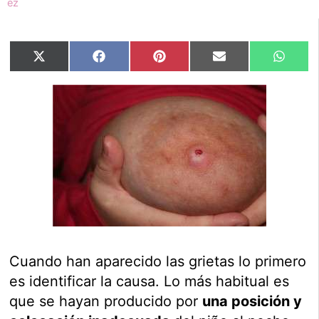
Compartir
Compartir
Compartir
Compartir
Compar
X
Facebook
Pinterest
Email
Whats
en
en
en
en
en
(Twitter)
Cuando han aparecido las grietas lo primero
es identificar la causa. Lo más habitual es
que se hayan producido por
una posición y