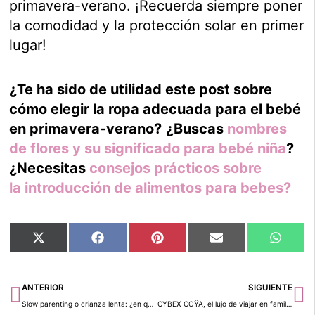
primavera-verano. ¡Recuerda siempre poner
la comodidad y la protección solar en primer
lugar!
¿Te ha sido de utilidad este post sobre
cómo elegir la ropa adecuada para el bebé
en primavera-verano?
¿Buscas
nombres
de flores y su significado para bebé niña
?
¿Necesitas
consejos prácticos sobre
la
introducción de alimentos para bebes?
Compartir
Compartir
Compartir
Compartir
Compar
X
Facebook
Pinterest
Email
Whats
en
en
en
en
en
(Twitter)
Ant
Si
ANTERIOR
SIGUIENTE
Slow parenting o crianza lenta: ¿en qué consiste?
CYBEX COŸA, el lujo de viajar en familia con las máximas comodidades