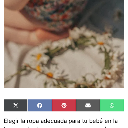
Compartir
Compartir
Compartir
Compartir
Compar
X
Facebook
Pinterest
Email
Whats
en
en
en
en
en
(Twitter)
Elegir la ropa adecuada para tu bebé en la