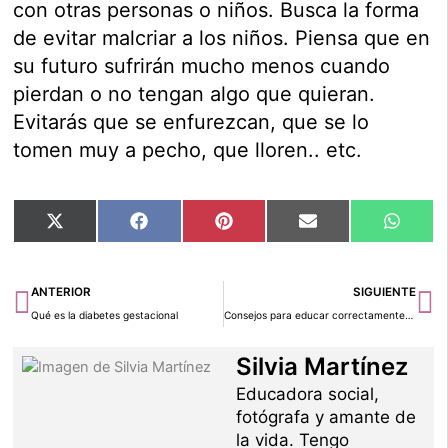
con otras personas o niños. Busca la forma
de evitar malcriar a los niños. Piensa que en
su futuro sufrirán mucho menos cuando
pierdan o no tengan algo que quieran.
Evitarás que se enfurezcan, que se lo
tomen muy a pecho, que lloren.. etc.
Compartir
Compartir
Compartir
Compartir
Compar
X
Facebook
Pinterest
Email
Whats
en
en
en
en
en
(Twitter)
Ant
Si
ANTERIOR
SIGUIENTE
Qué es la diabetes gestacional
Consejos para educar correctamente a tu hijo
Silvia Martínez
Educadora social,
fotógrafa y amante de
la vida. Tengo