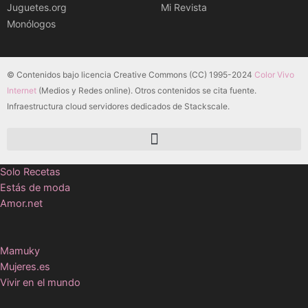
Juguetes.org
Mi Revista
Monólogos
© Contenidos bajo licencia Creative Commons (CC) 1995-2024
Color Vivo
Internet
(Medios y Redes online). Otros contenidos se cita fuente.
Infraestructura cloud servidores dedicados de Stackscale.
Solo Recetas
Estás de moda
Amor.net
Mamuky
Mujeres.es
Vivir en el mundo