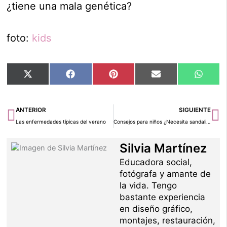
¿tiene una mala genética?
foto:
kids
Compartir
Compartir
Compartir
Compartir
Compar
X
Facebook
Pinterest
Email
Whats
en
en
en
en
en
(Twitter)
Ant
Si
ANTERIOR
SIGUIENTE
Las enfermedades típicas del verano
Consejos para niños ¿Necesita sandalias para la playa?
Silvia Martínez
Educadora social,
fotógrafa y amante de
la vida. Tengo
bastante experiencia
en diseño gráfico,
montajes, restauración,