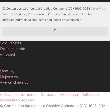
© Contenidos bajo licencia Creative Commons (CC) 1995-2024
Color Vivo
Internet
(Medios y Redes online). Otros contenidos se cita fuente.
Infraestructura cloud servidores dedicados de Stackscale.
Solo Recetas
Estás de moda
Amor.net
Mamuky
Mujeres.es
Vivir en el mundo
Artículos patrocinados
|
Contacto
|
Aviso Legal
|
Política de
privacidad y cookies
© Contenidos bajo licencia Creative Commons (CC) 1995-2021