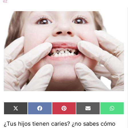
Compartir
Compartir
Compartir
Compartir
Compar
X
Facebook
Pinterest
Email
Whats
en
en
en
en
en
(Twitter)
¿Tus hijos tienen caries? ¿no sabes cómo