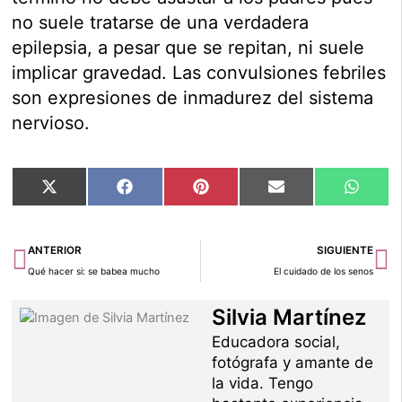
no suele tratarse de una verdadera
epilepsia, a pesar que se repitan, ni suele
implicar gravedad. Las convulsiones febriles
son expresiones de inmadurez del sistema
nervioso.
Compartir
Compartir
Compartir
Compartir
Compar
X
Facebook
Pinterest
Email
Whats
en
en
en
en
en
(Twitter)
Ant
Si
ANTERIOR
SIGUIENTE
Qué hacer si: se babea mucho
El cuidado de los senos
Silvia Martínez
Educadora social,
fotógrafa y amante de
la vida. Tengo