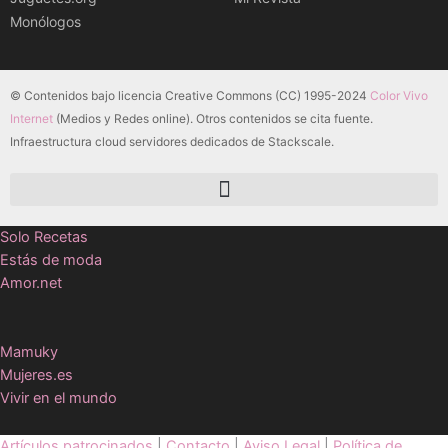
Monólogos
© Contenidos bajo licencia Creative Commons (CC) 1995-2024
Color Vivo
Internet
(Medios y Redes online). Otros contenidos se cita fuente.
Infraestructura cloud servidores dedicados de Stackscale.
Solo Recetas
Estás de moda
Amor.net
Mamuky
Mujeres.es
Vivir en el mundo
Artículos patrocinados
|
Contacto
|
Aviso Legal
|
Política de