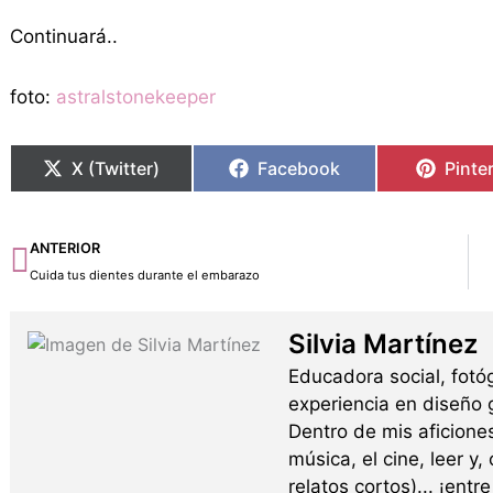
Continuará..
foto:
astralstonekeeper
X (Twitter)
Facebook
Pinte
Ant
ANTERIOR
Cuida tus dientes durante el embarazo
Silvia Martínez
Educadora social, fotó
experiencia en diseño g
Dentro de mis aficione
música, el cine, leer y,
relatos cortos)... ¡ent