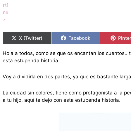
Compartir
Compartir
Compartir
Compartir
Compa
Compa
en
en
en
en
en
en
X (Twitter)
Facebook
Pinte
Hola a todos, como se que os encantan los cuentos..
esta estupenda historia.
Voy a dividirla en dos partes, ya que es bastante larg
La ciudad sin colores, tiene como protagonista a la pe
a tu hijo, aquí te dejo con esta estupenda historia.