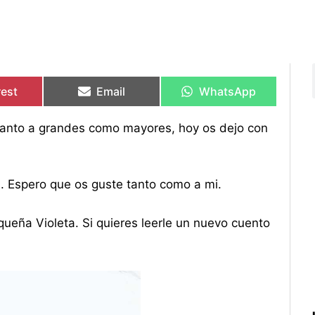
rtir
rtir
Compartir
Compartir
Compartir
Compartir
en
en
en
en
rest
Email
WhatsApp
 tanto a grandes como mayores, hoy os dejo con
a. Espero que os guste tanto como a mi.
queña Violeta. Si quieres leerle un nuevo cuento