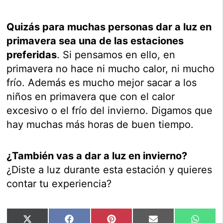
Quizás para muchas personas dar a luz en
primavera sea una de las estaciones
preferidas
. Si pensamos en ello, en
primavera no hace ni mucho calor, ni mucho
frío. Además es mucho mejor sacar a los
niños en primavera que con el calor
excesivo o el frío del invierno. Digamos que
hay muchas más horas de buen tiempo.
¿También vas a dar a luz en invierno?
¿Diste a luz durante esta estación y quieres
contar tu experiencia?
Compartir
Compartir
Compartir
Compartir
Compar
X
Facebook
Pinterest
Email
Whats