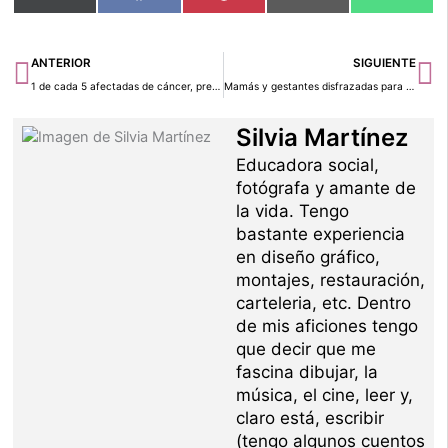
en
en
en
en
en
(Twitter)
Ant
Si
ANTERIOR
SIGUIENTE
1 de cada 5 afectadas de cáncer, prefieren afrontarlo con un seguro privado
Mamás y gestantes disfrazadas para Halloween. ¡No te pierdas estas ideas!
Silvia Martínez
Educadora social,
fotógrafa y amante de
la vida. Tengo
bastante experiencia
en diseño gráfico,
montajes, restauración,
carteleria, etc. Dentro
de mis aficiones tengo
que decir que me
fascina dibujar, la
música, el cine, leer y,
claro está, escribir
(tengo algunos cuentos