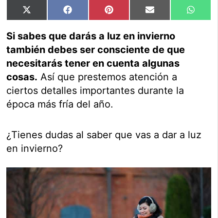
Compartir
Compartir
Compartir
Compartir
Compar
X
Facebook
Pinterest
Email
Whats
en
en
en
en
en
(Twitter)
Si sabes que darás a luz en invierno
también debes ser consciente de que
necesitarás tener en cuenta algunas
cosas.
Así que prestemos atención a
ciertos detalles importantes durante la
época más fría del año.
¿Tienes dudas al saber que vas a dar a luz
en invierno?