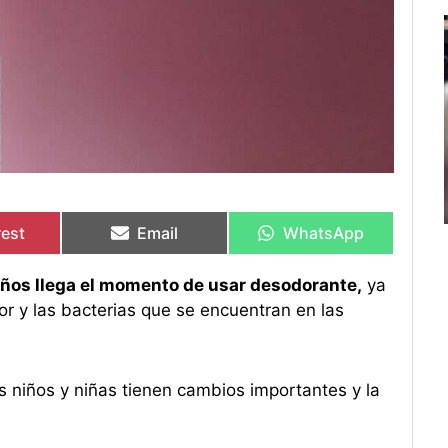
rtir
rtir
Compartir
Compartir
Compartir
Compartir
en
en
en
en
rest
Email
WhatsApp
0 años llega el momento de usar desodorante,
ya
r y las bacterias que se encuentran en las
os niños y niñas tienen cambios importantes y la
.