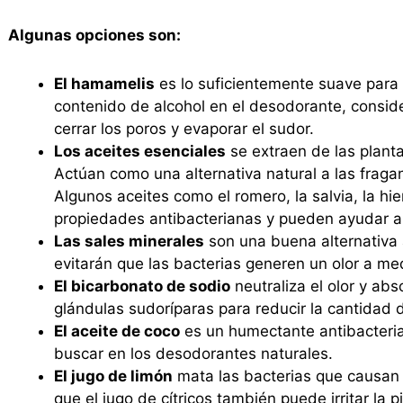
Algunas opciones son:
El hamamelis
es lo suficientemente suave para pi
contenido de alcohol en el desodorante, consid
cerrar los poros y evaporar el sudor.
Los aceites esenciales
se extraen de las plant
Actúan como una alternativa natural a las frag
Algunos aceites como el romero, la salvia, la hie
propiedades antibacterianas y pueden ayudar a 
Las sales minerales
son una buena alternativa a
evitarán que las bacterias generen un olor a 
El bicarbonato de sodio
neutraliza el olor y ab
glándulas sudoríparas para reducir la cantidad 
El aceite de coco
es un humectante antibacterian
buscar en los desodorantes naturales.
El jugo de limón
mata las bacterias que causan 
que el jugo de cítricos también puede irritar la pi