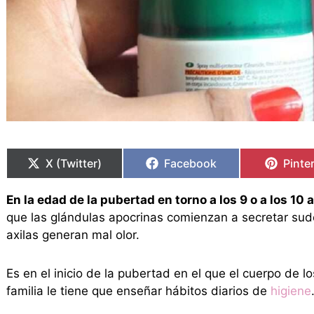
Compartir
Compartir
Compartir
Compartir
Compa
Compa
en
en
en
en
en
en
X (Twitter)
Facebook
Pinte
En la edad de la pubertad en torno a los 9 o a los 1
que las glándulas apocrinas comienzan a secretar sudo
axilas generan mal olor.
Es en el inicio de la pubertad en el que el cuerpo de l
familia le tiene que enseñar hábitos diarios de
higiene