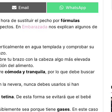
en
en
en
en
Email
WhatsApp
 hora de sustituir el pecho por
fórmulas
spectos. En
Embarazada
nos explican algunos de
verticalmente en agua templada y comprobar su
azo.
re tu brazo con la cabeza algo más elevada
tión del alimento.
tre
cómoda y tranquila
, por lo que debe buscar
 la nevera, nunca debes usarlos si han
a tetina
. De esta forma se evitará que el bebé
siblemente sea porque tiene
gases
. En este caso