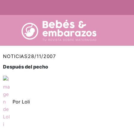
Ir
al
contenido
NOTICIAS
28/11/2007
Después del pecho
Por
Loli
Compartir
Compartir
Compartir
Compartir