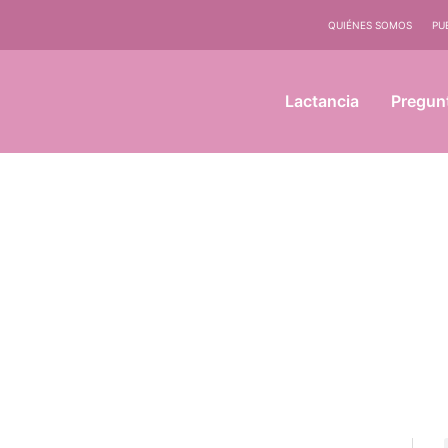
QUIÉNES SOMOS
PU
Lactancia
Pregun
Compartir
Compartir
Compartir
Compartir