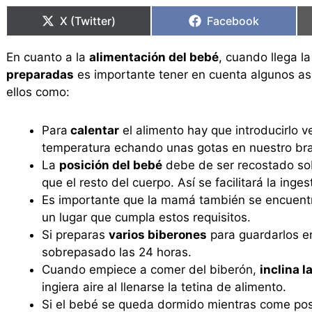
en
en
en
en
X (Twitter)
Facebook
En cuanto a la
alimentación del bebé
, cuando llega la
preparadas
es importante tener en cuenta algunos a
ellos como:
Para
calentar
el alimento hay que introducirlo 
temperatura echando unas gotas en nuestro br
La
posición del bebé
debe de ser recostado sob
que el resto del cuerpo. Así se facilitará la inges
Es importante que la mamá también se encuen
un lugar que cumpla estos requisitos.
Si preparas
varios biberones
para guardarlos en
sobrepasado las 24 horas.
Cuando empiece a comer del biberón,
inclina l
ingiera aire al llenarse la tetina de alimento.
Si el bebé se queda dormido mientras come po