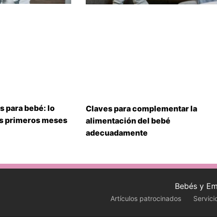
s para bebé: lo
Claves para complementar la
us primeros meses
alimentación del bebé
adecuadamente
Bebés y Em
Artículos patrocinados
Servici