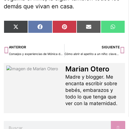
demás que vivan en casa.
Compartir
Compartir
Compartir
Compartir
Compar
X
Facebook
Pinterest
Email
Whats
en
en
en
en
en
(Twitter)
Ant
Si
ANTERIOR
SIGUIENTE
Consejos y experiencias de Mónica de la Fuente, fundadora de Madresfera
Cómo abrir el apetito a un niño: claves para tener éxito
Marian Otero
Madre y blogger. Me
encanta escribir sobre
bebés, embarazos y
todo lo que tenga que
ver con la maternidad.
Buscar