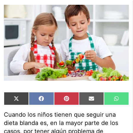
Compartir
Compartir
Compartir
Compartir
Compar
X
Facebook
Pinterest
Email
Whats
en
en
en
en
en
(Twitter)
Cuando los niños tienen que seguir una
dieta blanda es, en la mayor parte de los
casos, por tener algún problema de