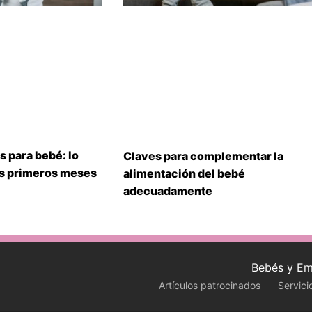
s para bebé: lo
Claves para complementar la
us primeros meses
alimentación del bebé
adecuadamente
Bebés y Em
Artículos patrocinados
Servici