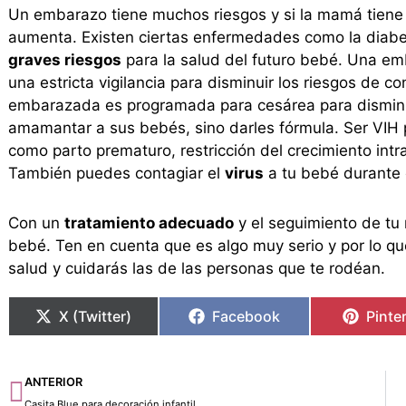
Un embarazo tiene muchos riesgos y si la mamá tiene 
aumenta. Existen ciertas enfermedades como la diabet
graves riesgos
para la salud del futuro bebé. Una e
una estricta vigilancia para disminuir los riesgos de c
embarazada es programada para cesárea para disminui
amamantar a sus bebés, sino darles fórmula. Ser VIH p
como parto prematuro, restricción del crecimiento intr
También puedes contagiar el
virus
a tu bebé durante 
Con un
tratamiento adecuado
y el seguimiento de tu 
bebé. Ten en cuenta que es algo muy serio y por lo 
salud y cuidarás las de las personas que te rodéan.
X (Twitter)
Facebook
Pinte
Ant
ANTERIOR
Casita Blue para decoración infantil