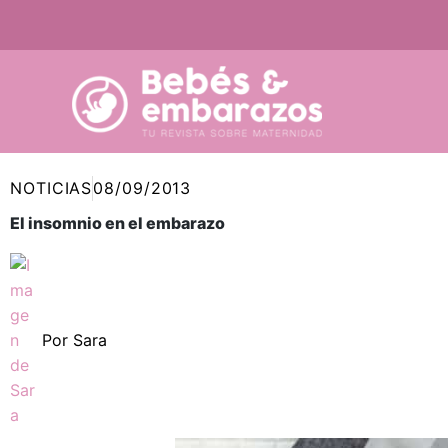
Ir
al
contenido
NOTICIAS
08/09/2013
El insomnio en el embarazo
Por
Sara