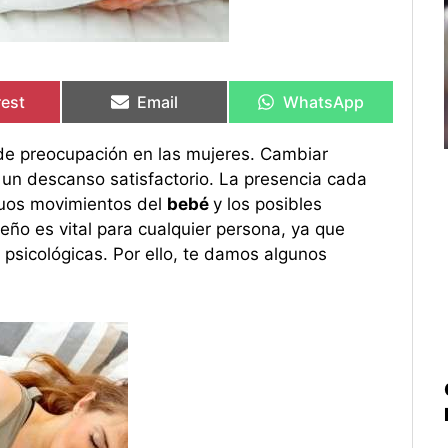
rtir
rtir
Compartir
Compartir
Compartir
Compartir
en
en
en
en
rest
Email
WhatsApp
de preocupación en las mujeres. Cambiar
r un descanso satisfactorio. La presencia cada
inuos movimientos del
bebé
y los posibles
ueño es vital para cualquier persona, ya que
 psicológicas. Por ello, te damos algunos