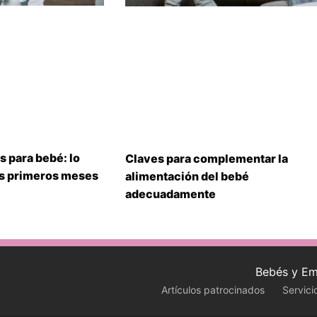
s para bebé: lo
Claves para complementar la
us primeros meses
alimentación del bebé
adecuadamente
Bebés y Em
Artículos patrocinados
Servici