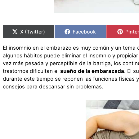
Compartir
Compartir
Compartir
Compartir
Compa
Compa
en
en
en
en
en
en
X (Twitter)
Facebook
Pinte
El insomnio en el embarazo es muy común y un tema 
algunos hábitos puede eliminar el insomnio y propicia
vez más pesada y perceptible de la barriga, los cont
trastornos dificultan el
sueño
de la embarazada
. El s
durante este tiempo se reponen las funciones físicas y
consejos para descansar sin problemas.