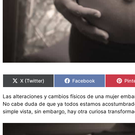
Compartir
Compartir
Compartir
Compartir
Comp
Comp
en
en
en
en
en
en
X (Twitter)
Facebook
Pint
Las alteraciones y cambios físicos de una mujer emba
No cabe duda de que ya todos estamos acostumbrados 
simple vista, sin embargo, hay otra curiosa transform