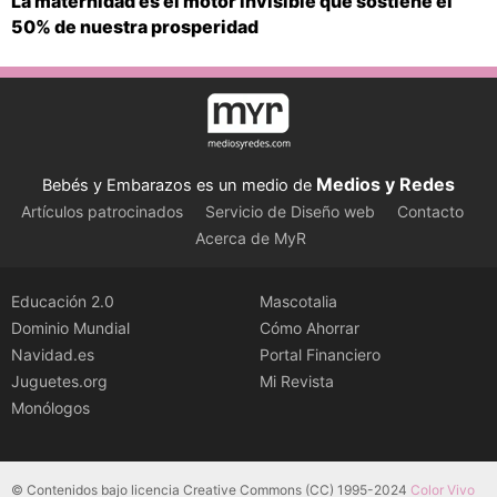
La maternidad es el motor invisible que sostiene el
50% de nuestra prosperidad
Medios y Redes
Bebés y Embarazos es un medio de
Artículos patrocinados
Servicio de Diseño web
Contacto
Acerca de MyR
Educación 2.0
Mascotalia
Dominio Mundial
Cómo Ahorrar
Navidad.es
Portal Financiero
Juguetes.org
Mi Revista
Monólogos
© Contenidos bajo licencia Creative Commons (CC) 1995-2024
Color Vivo