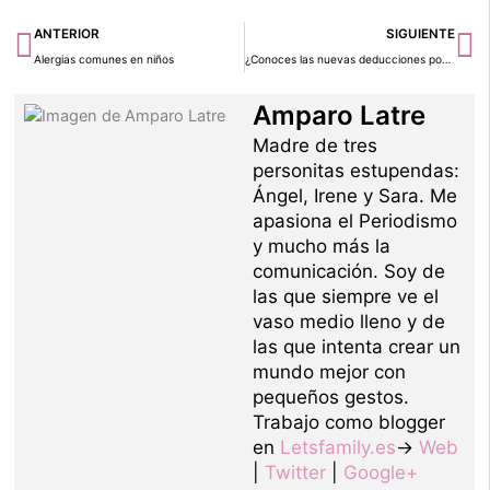
Ant
Si
ANTERIOR
SIGUIENTE
Alergias comunes en niños
¿Conoces las nuevas deducciones por familia numerosa?
Amparo Latre
Madre de tres
personitas estupendas:
Ángel, Irene y Sara. Me
apasiona el Periodismo
y mucho más la
comunicación. Soy de
las que siempre ve el
vaso medio lleno y de
las que intenta crear un
mundo mejor con
pequeños gestos.
Trabajo como blogger
en
Letsfamily.es
→
Web
|
Twitter
|
Google+