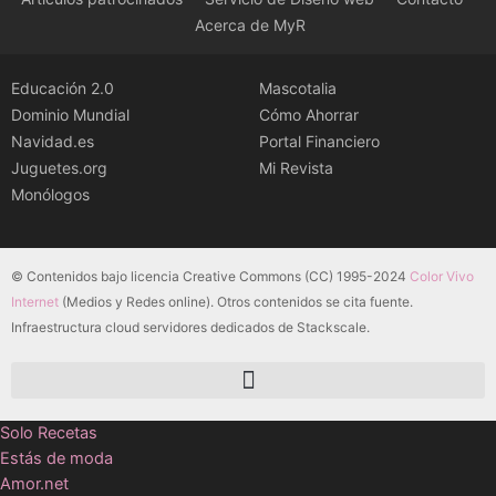
Acerca de MyR
Educación 2.0
Mascotalia
Dominio Mundial
Cómo Ahorrar
Navidad.es
Portal Financiero
Juguetes.org
Mi Revista
Monólogos
© Contenidos bajo licencia Creative Commons (CC) 1995-2024
Color Vivo
Internet
(Medios y Redes online). Otros contenidos se cita fuente.
Infraestructura cloud servidores dedicados de Stackscale.
Solo Recetas
Estás de moda
Amor.net