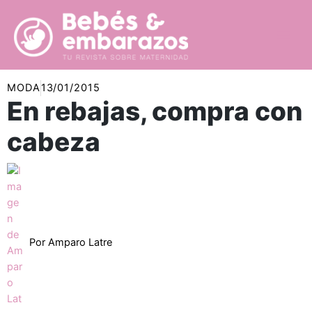
Ir
al
contenido
MODA
13/01/2015
En rebajas, compra con
cabeza
Por
Amparo Latre