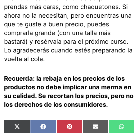
prendas más caras, como chaquetones. Si
ahora no la necesitan, pero encuentras una
que te guste a buen precio, puedes
comprarla grande (con una talla más
bastará) y resérvala para el próximo curso.
Lo agradecerás cuando estés preparando la
vuelta al cole.
Recuerda: la rebaja en los precios de los
productos no debe implicar una merma en
su calidad. Se recortan los precios, pero no
los derechos de los consumidores.
Compartir
Compartir
Compartir
Compartir
Compar
X
Facebook
Pinterest
Email
Whats
en
en
en
en
en
(Twitter)