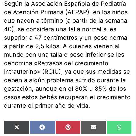
Según la Asociación Española de Pediatría
de Atención Primaria (AEPAP), en los niños
que nacen a término (a partir de la semana
40), se considera una talla normal si es
superior a 47 centímetros y un peso normal
a partir de 2,5 kilos. A quienes vienen al
mundo con una talla o peso inferior se les
denomina «Retrasos del crecimiento
intrauterino» (RCIU), ya que sus medidas se
deben a algún problema sufrido durante la
gestación, aunque en el 80% u 85% de los
casos estos bebés recuperan el crecimiento
durante el primer año de vida.
Compartir
Compartir
Compartir
Compartir
Compar
X
Facebook
Pinterest
Email
Whats
en
en
en
en
en
(Twitter)