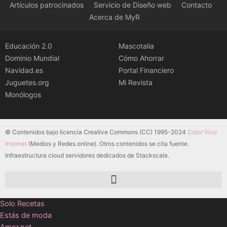
Artículos patrocinados
Servicio de Diseño web
Contacto
Acerca de MyR
Educación 2.0
Mascotalia
Dominio Mundial
Cómo Ahorrar
Navidad.es
Portal Financiero
Juguetes.org
Mi Revista
Monólogos
© Contenidos bajo licencia Creative Commons (CC) 1995-2024
Color Vivo
Internet
(Medios y Redes online). Otros contenidos se cita fuente.
Infraestructura cloud servidores dedicados de Stackscale.
Solo Recetas
Estás de moda