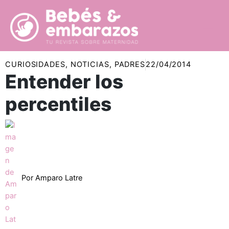
Ir
al
contenido
CURIOSIDADES
,
NOTICIAS
,
PADRES
22/04/2014
Entender los
percentiles
Por
Amparo Latre