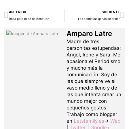
Ant
Si
ANTERIOR
SIGUIENTE
Ropa para bebé de Benetton
Las continuas ganas de orinar
Amparo Latre
Madre de tres
personitas estupendas:
Ángel, Irene y Sara. Me
apasiona el Periodismo
y mucho más la
comunicación. Soy de
las que siempre ve el
vaso medio lleno y de
las que intenta crear un
mundo mejor con
pequeños gestos.
Trabajo como blogger
en
Letsfamily.es
→
Web
|
Twitter
|
Google+