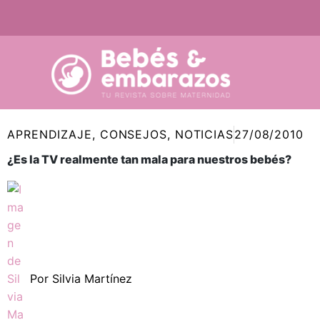
Ir
al
contenido
APRENDIZAJE
,
CONSEJOS
,
NOTICIAS
27/08/2010
¿Es la TV realmente tan mala para nuestros bebés?
Por
Silvia Martínez