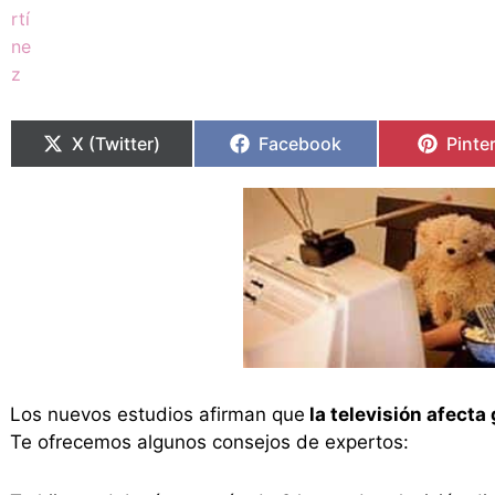
Compartir
Compartir
Compartir
Compartir
Compa
Compa
en
en
en
en
en
en
X (Twitter)
Facebook
Pinte
Los nuevos estudios afirman que
la televisión afecta
Te ofrecemos algunos consejos de expertos: