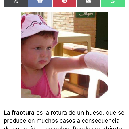
Compartir
Compartir
Compartir
Compartir
Compar
X
Facebook
Pinterest
Email
Whats
en
en
en
en
en
(Twitter)
La
fractura
es la rotura de un hueso, que se
produce en muchos casos a consecuencia
de una caída o un golpe. Puede ser
abierta