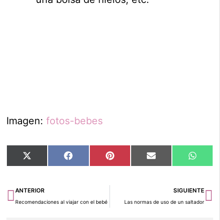
Imagen:
fotos-bebes
Compartir
Compartir
Compartir
Compartir
Compar
X
Facebook
Pinterest
Email
Whats
en
en
en
en
en
(Twitter)
Ant
Si
ANTERIOR
SIGUIENTE
Recomendaciones al viajar con el bebé
Las normas de uso de un saltador