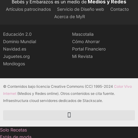
Medios y Redes
Bebés y Embarazos es un medio de
Artículos patrocinados
Servicio de Diseño web
Contacto
Acerca de MyR
Educación 2.0
Mascotalia
Dominio Mundial
Cómo Ahorrar
Navidad.es
Portal Financiero
Juguetes.org
Mi Revista
Monólogos
© Contenidos bajo licencia Creative Commons (CC) 1995-2024
Color Vivo
Internet
(Medios y Redes online). Otros contenidos se cita fuente.
Infraestructura cloud servidores dedicados de Stackscale.
Solo Recetas
Estás de moda