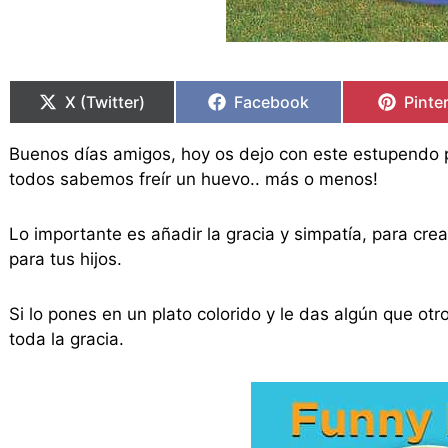
Compartir
Compartir
Compartir
Compartir
Compa
Compa
en
en
en
en
en
en
X (Twitter)
Facebook
Pinte
Buenos días amigos, hoy os dejo con este estupendo pla
todos sabemos freír un huevo.. más o menos!
Lo importante es añadir la gracia y simpatía, para crea
para tus hijos.
Si lo pones en un plato colorido y le das algún que o
toda la gracia.