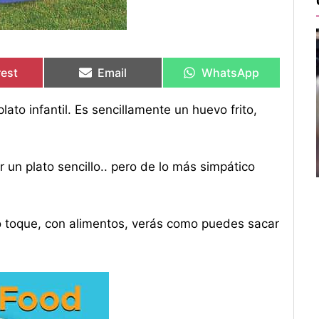
rtir
rtir
Compartir
Compartir
Compartir
Compartir
en
en
en
en
rest
Email
WhatsApp
to infantil. Es sencillamente un huevo frito,
r un plato sencillo.. pero de lo más simpático
tro toque, con alimentos, verás como puedes sacar