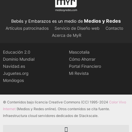
Medios y Redes
Bebés y Embarazos es un medio de
Artículos patrocinados
Servicio de Diseño web
Contacto
Acerca de MyR
Educación 2.0
Mascotalia
Dominio Mundial
Cómo Ahorrar
Navidad.es
Portal Financiero
Juguetes.org
Mi Revista
Monólogos
© Contenidos bajo licencia Creative Commons (CC) 1995-2024
Color Vivo
Internet
(Medios y Redes online). Otros contenidos se cita fuente.
Infraestructura cloud servidores dedicados de Stackscale.