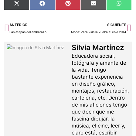
Compartir
Compartir
Compartir
Compartir
Compar
X
Facebook
Pinterest
Email
Whats
en
en
en
en
en
(Twitter)
Ant
Si
ANTERIOR
SIGUIENTE
Las etapas del embarazo
Moda: Zara kids la vuelta al cole 2014
Silvia Martínez
Educadora social,
fotógrafa y amante de
la vida. Tengo
bastante experiencia
en diseño gráfico,
montajes, restauración,
carteleria, etc. Dentro
de mis aficiones tengo
que decir que me
fascina dibujar, la
música, el cine, leer y,
claro está, escribir