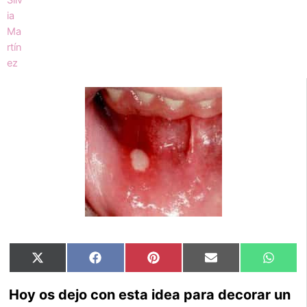
Compartir
Compartir
Compartir
Compartir
Compar
X
Facebook
Pinterest
Email
Whats
en
en
en
en
en
(Twitter)
Hoy os dejo con esta idea para decorar un