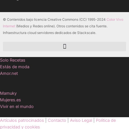
© Contenidos bajo licencia Creative Commons (CC) 1995-2024
Color Vivo
Internet
(Medios y Redes online). Otros contenidos se cita fuente.
Infraestructura cloud servidores dedicados de Stackscale.
Solo Recetas
Estás de moda
Amor.net
Mamuky
Mujeres.es
Vivir en el mundo
Artículos patrocinados
|
Contacto
|
Aviso Legal
|
Política de
privacidad y cookies