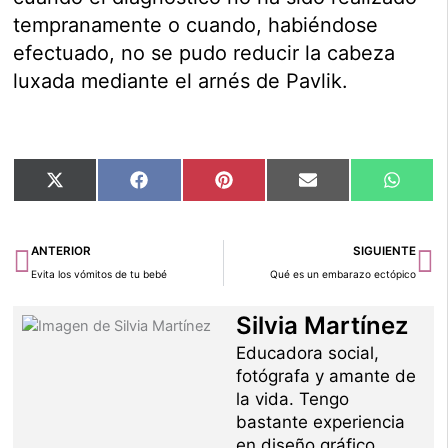
tempranamente o cuando, habiéndose
efectuado, no se pudo reducir la cabeza
luxada mediante el arnés de Pavlik.
Compartir
Compartir
Compartir
Compartir
Compar
X
Facebook
Pinterest
Email
Whats
en
en
en
en
en
(Twitter)
Ant
Si
ANTERIOR
SIGUIENTE
Evita los vómitos de tu bebé
Qué es un embarazo ectópico
Silvia Martínez
Educadora social,
fotógrafa y amante de
la vida. Tengo
bastante experiencia
en diseño gráfico,