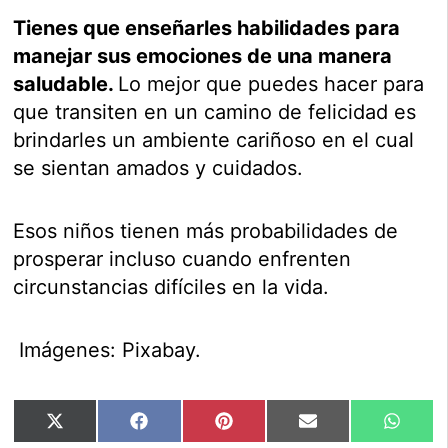
Tienes que enseñarles habilidades para
manejar sus emociones de una manera
saludable.
Lo mejor que puedes hacer para
que transiten en un camino de felicidad es
brindarles un ambiente cariñoso en el cual
se sientan amados y cuidados.
Esos niños tienen más probabilidades de
prosperar incluso cuando enfrenten
circunstancias difíciles en la vida.
Imágenes: Pixabay.
Compartir
Compartir
Compartir
Compartir
Compar
X
Facebook
Pinterest
Email
Whats
en
en
en
en
en
(Twitter)