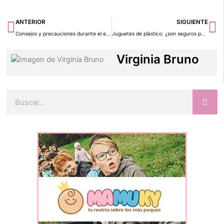
Ant
Si
ANTERIOR
SIGUIENTE
Consejos y precauciones durante el embarazo
Juguetes de plástico: ¿son seguros para los niños?
Virginia Bruno
Buscar