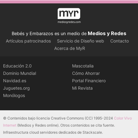
Medios y Redes
Bebés y Embarazos es un medio de
Artículos patrocinados
Servicio de Diseño web
Contacto
Acerca de MyR
Educación 2.0
Mascotalia
Dominio Mundial
Cómo Ahorrar
Navidad.es
Portal Financiero
Juguetes.org
Mi Revista
Monólogos
© Contenidos bajo licencia Creative Commons (CC) 1995-2024
Color Vivo
Internet
(Medios y Redes online). Otros contenidos se cita fuente.
Infraestructura cloud servidores dedicados de Stackscale.