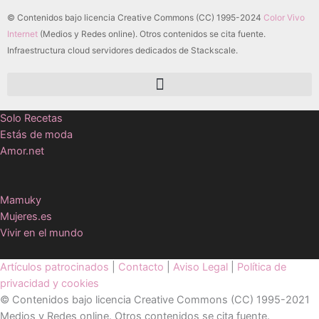
© Contenidos bajo licencia Creative Commons (CC) 1995-2024
Color Vivo
Internet
(Medios y Redes online). Otros contenidos se cita fuente.
Infraestructura cloud servidores dedicados de Stackscale.
Solo Recetas
Estás de moda
Amor.net
Mamuky
Mujeres.es
Vivir en el mundo
Artículos patrocinados
|
Contacto
|
Aviso Legal
|
Política de
privacidad y cookies
© Contenidos bajo licencia Creative Commons (CC) 1995-2021
Medios y Redes online. Otros contenidos se cita fuente.