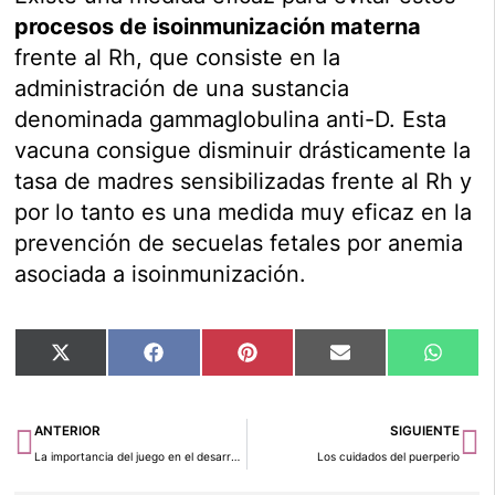
procesos de isoinmunización materna
frente al Rh, que consiste en la
administración de una sustancia
denominada gammaglobulina anti-D. Esta
vacuna consigue disminuir drásticamente la
tasa de madres sensibilizadas frente al Rh y
por lo tanto es una medida muy eficaz en la
prevención de secuelas fetales por anemia
asociada a isoinmunización.
Compartir
Compartir
Compartir
Compartir
Compar
X
Facebook
Pinterest
Email
Whats
en
en
en
en
en
(Twitter)
Ant
Si
ANTERIOR
SIGUIENTE
La importancia del juego en el desarrollo del bebé
Los cuidados del puerperio