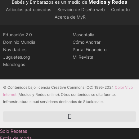
Medios y Redes
Bebés y Embarazos es un medio de
Artículos patrocinados
Servicio de Diseño web
Contacto
Acerca de MyR
Educación 2.0
Mascotalia
Dominio Mundial
Cómo Ahorrar
Navidad.es
Portal Financiero
Juguetes.org
Mi Revista
Monólogos
© Contenidos bajo licencia Creative Commons (CC) 1995-2024
Color Vivo
Internet
(Medios y Redes online). Otros contenidos se cita fuente.
Infraestructura cloud servidores dedicados de Stackscale.
Solo Recetas
Estás de moda