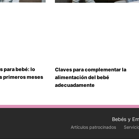
s para bebé: lo
Claves para complementar la
us primeros meses
alimentación del bebé
adecuadamente
Bebés y Em
Artículos patrocinados
Servici