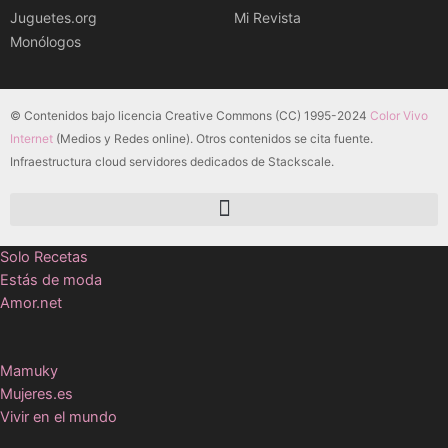
Juguetes.org
Mi Revista
Monólogos
© Contenidos bajo licencia Creative Commons (CC) 1995-2024
Color Vivo
Internet
(Medios y Redes online). Otros contenidos se cita fuente.
Infraestructura cloud servidores dedicados de Stackscale.
Solo Recetas
Estás de moda
Amor.net
Mamuky
Mujeres.es
Vivir en el mundo