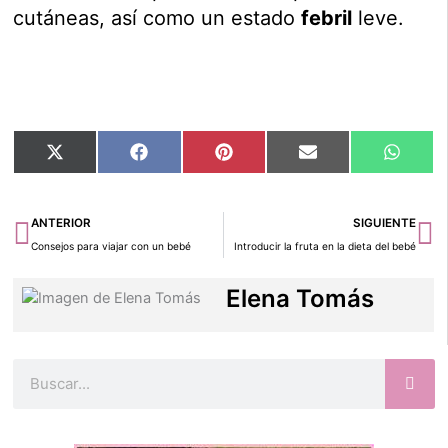
cutáneas, así como un estado
febril
leve.
Compartir
Compartir
Compartir
Compartir
Compar
X
Facebook
Pinterest
Email
Whats
en
en
en
en
en
(Twitter)
Ant
Si
ANTERIOR
SIGUIENTE
Consejos para viajar con un bebé
Introducir la fruta en la dieta del bebé
Elena Tomás
Buscar