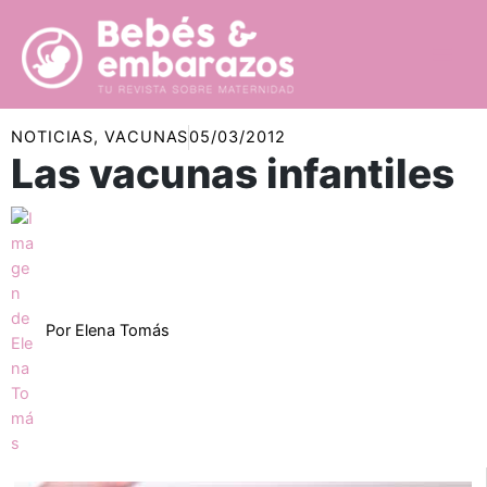
Ir
al
contenido
NOTICIAS
,
VACUNAS
05/03/2012
Las vacunas infantiles
Por
Elena Tomás