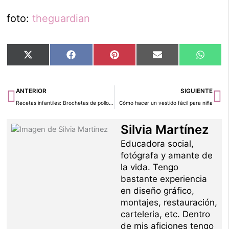
foto:
theguardian
Compartir
Compartir
Compartir
Compartir
Compar
X
Facebook
Pinterest
Email
Whats
en
en
en
en
en
(Twitter)
Ant
Si
ANTERIOR
SIGUIENTE
Recetas infantiles: Brochetas de pollo y salsa de yogur
Cómo hacer un vestido fácil para niña
Silvia Martínez
Educadora social,
fotógrafa y amante de
la vida. Tengo
bastante experiencia
en diseño gráfico,
montajes, restauración,
carteleria, etc. Dentro
de mis aficiones tengo