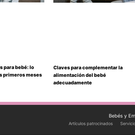
s para bebé: lo
Claves para complementar la
us primeros meses
alimentación del bebé
adecuadamente
Bebés y Em
Artículos patrocinados
Servici