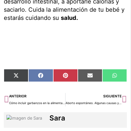
desarrollo intestinal, a aportarle calorías y
saciarlo. Cuida la alimentación de tu bebé y
estarás cuidando su
salud.
Compartir
Compartir
Compartir
Compartir
Compar
X
Facebook
Pinterest
Email
Whats
en
en
en
en
en
(Twitter)
Ant
Si
ANTERIOR
SIGUIENTE
Cómo incluir garbanzos en la alimentación del bebé
Aborto espontáneo. Algunas causas y síntomas
Sara