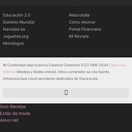
Educación 2.0
Mascotalia
Dominio Mundial
Cómo Ahorrar
Navidad.es
Portal Financiero
Juguetes.org
Mi Revista
Monólogos
© Contenidos bajo licencia Creative Commons (CC) 1995-2024
Color Vivo
Internet
(Medios y Redes online). Otros contenidos se cita fuente.
Infraestructura cloud servidores dedicados de Stackscale.
Solo Recetas
Estás de moda
Amor.net