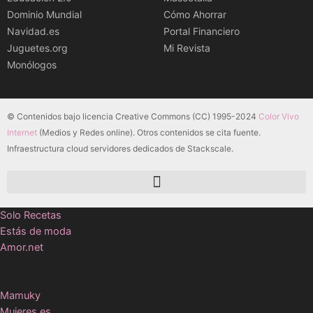
Dominio Mundial
Cómo Ahorrar
Navidad.es
Portal Financiero
Juguetes.org
Mi Revista
Monólogos
© Contenidos bajo licencia Creative Commons (CC) 1995-2024
Color Vivo
Internet
(Medios y Redes online). Otros contenidos se cita fuente.
Infraestructura cloud servidores dedicados de Stackscale.
Solo Recetas
Estás de moda
Amor.net
Mamuky
Mujeres.es