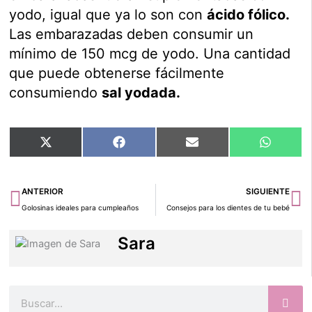
yodo, igual que ya lo son con
ácido fólico.
Las embarazadas deben consumir
un
mínimo de 150 mcg de yodo. Una cantidad
que puede obtenerse fácilmente
consumiendo
sal yodada.
Compartir
Compartir
Compartir
Compart
X
Facebook
Email
WhatsA
en
en
en
en
(Twitter)
Ant
Si
ANTERIOR
SIGUIENTE
Golosinas ideales para cumpleaños
Consejos para los dientes de tu bebé
Sara
Buscar