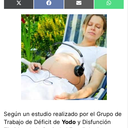
Compartir
Compartir
Compartir
Compart
X
Facebook
Email
WhatsA
en
en
en
en
(Twitter)
Según un estudio realizado por
el Grupo de
Trabajo de Déficit de
Yodo
y Disfunción