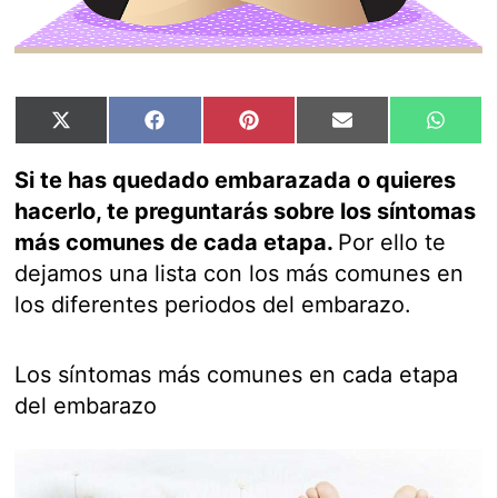
Compartir
Compartir
Compartir
Compartir
Compar
X
Facebook
Pinterest
Email
Whats
en
en
en
en
en
(Twitter)
Si te has quedado embarazada o quieres
hacerlo, te preguntarás sobre los síntomas
más comunes de cada etapa.
Por ello te
dejamos una lista con los más comunes en
los diferentes periodos del embarazo.
Los síntomas más comunes en cada etapa
del embarazo