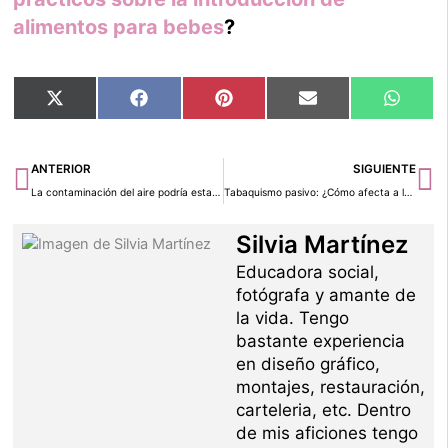
alimentos para bebes
?
Compartir
Compartir
Compartir
Compartir
Compar
X
Facebook
Pinterest
Email
Whats
en
en
en
en
en
(Twitter)
Ant
Si
ANTERIOR
SIGUIENTE
La contaminación del aire podría estar relacionada con 6 millones de partos prematuros en todo el mundo
Tabaquismo pasivo: ¿Cómo afecta a los niños?
Silvia Martínez
Educadora social,
fotógrafa y amante de
la vida. Tengo
bastante experiencia
en diseño gráfico,
montajes, restauración,
carteleria, etc. Dentro
de mis aficiones tengo