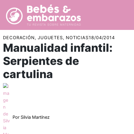
Ir
al
contenido
DECORACIÓN
,
JUGUETES
,
NOTICIAS
18/04/2014
Manualidad infantil:
Serpientes de
cartulina
Por
Silvia Martínez