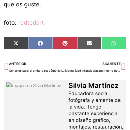
que os guste.
foto:
redtedart
Compartir
Compartir
Compartir
Compartir
Compar
X
Facebook
Pinterest
Email
Whats
en
en
en
en
en
(Twitter)
Ant
Si
ANTERIOR
SIGUIENTE
Consejos para el embarazo: cómo llevar el cinturón
Manualidad infantil: Gusano hecho de cartulina
Silvia Martínez
Educadora social,
fotógrafa y amante de
la vida. Tengo
bastante experiencia
en diseño gráfico,
montajes, restauración,