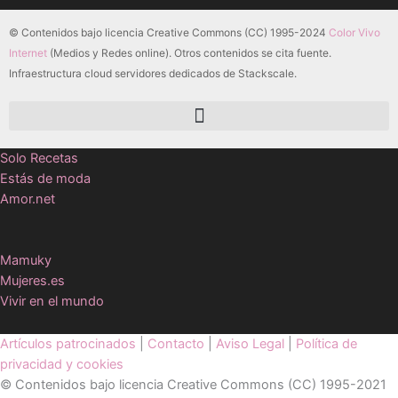
© Contenidos bajo licencia Creative Commons (CC) 1995-2024
Color Vivo
Internet
(Medios y Redes online). Otros contenidos se cita fuente.
Infraestructura cloud servidores dedicados de Stackscale.
Solo Recetas
Estás de moda
Amor.net
Mamuky
Mujeres.es
Vivir en el mundo
Artículos patrocinados
|
Contacto
|
Aviso Legal
|
Política de
privacidad y cookies
© Contenidos bajo licencia Creative Commons (CC) 1995-2021