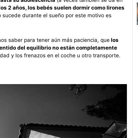
 hasta su adolescencia
(a veces también se da en
los 2 años, los bebés suelen dormir como lirones
 sucede durante el sueño por este motivo es
os saber para tener aún más paciencia, que
los
sentido del equilibrio no están completamente
idad y los frenazos en el coche u otro transporte.