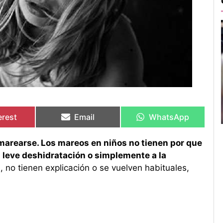
artir
artir
Compartir
Compartir
Compartir
Compartir
en
en
en
en
erest
Email
WhatsApp
 marearse. Los mareos en niños no tienen por que
 leve deshidratación o simplemente a la
, no tienen explicación o se vuelven habituales,