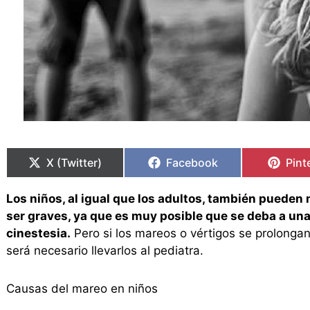
Compartir
Compartir
Compartir
Compartir
Comp
Comp
en
en
en
en
en
en
X (Twitter)
Facebook
Pint
Los niños, al igual que los adultos, también pueden
ser graves, ya que es muy posible que se deba a una
cinestesia.
Pero si los mareos o vértigos se prolongan
será necesario llevarlos al pediatra.
Causas del mareo en niños