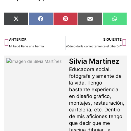
Compartir
Compartir
Compartir
Compartir
Compar
X
Facebook
Pinterest
Email
Whats
en
en
en
en
en
(Twitter)
Ant
Si
ANTERIOR
SIGUIENTE
Mi bebé tiene una hernia
¿Cómo darle correctamente el biberón?
Silvia Martínez
Educadora social,
fotógrafa y amante de
la vida. Tengo
bastante experiencia
en diseño gráfico,
montajes, restauración,
carteleria, etc. Dentro
de mis aficiones tengo
que decir que me
fascina dibujar, la