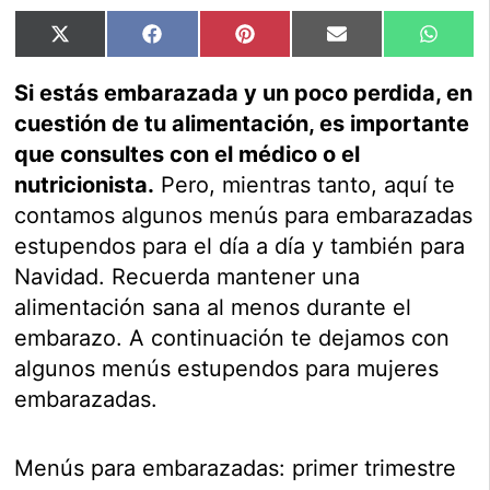
Compartir
Compartir
Compartir
Compartir
Compar
X
Facebook
Pinterest
Email
Whats
en
en
en
en
en
(Twitter)
Si estás embarazada y un poco perdida, en
cuestión de tu alimentación, es importante
que consultes con el médico o el
nutricionista.
Pero, mientras tanto, aquí te
contamos algunos menús para embarazadas
estupendos para el día a día y también para
Navidad. Recuerda mantener una
alimentación sana al menos durante el
embarazo. A continuación te dejamos con
algunos menús estupendos para mujeres
embarazadas.
Menús para embarazadas: primer trimestre