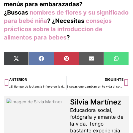
menús para embarazadas?
¿Buscas
nombres de flores y su significado
para bebé niña
? ¿Necesitas
consejos
prácticos sobre la introduccion de
alimentos para bebes
?
Compartir
Compartir
Compartir
Compartir
Compar
X
Facebook
Pinterest
Email
Whats
en
en
en
en
en
(Twitter)
Ant
Si
ANTERIOR
SIGUIENTE
¿El tiempo de lactancia influye en la depresión posparto?
8 cosas que cambian en tu vida al convertirte en mamá
Silvia Martínez
Educadora social,
fotógrafa y amante de
la vida. Tengo
bastante experiencia