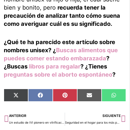
bien y bonito, pero
recuerda tener la
precaución de analizar tanto cómo suena
como averiguar cuál es su significado.
¿Qué te ha parecido este artículo sobre
nombres unisex? ¿
Buscas alimentos que
puedes comer estando embarazada
?
¿Buscas
libros para regalar
? ¿Tienes
preguntas sobre el aborto espontáneo
?
Compartir
Compartir
Compartir
Compartir
Compar
X
Facebook
Pinterest
Email
Whats
en
en
en
en
en
(Twitter)
Ant
Si
ANTERIOR
SIGUIENTE
Un estudio de IVI pionero en vitrificación, entre los 25 mejores de la historia de la ASRM
Seguridad en el hogar para los más pequeños ¡Adapta tu vivienda!